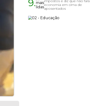
9.
impostos e diz que não fará
economia em cima de
aposentados