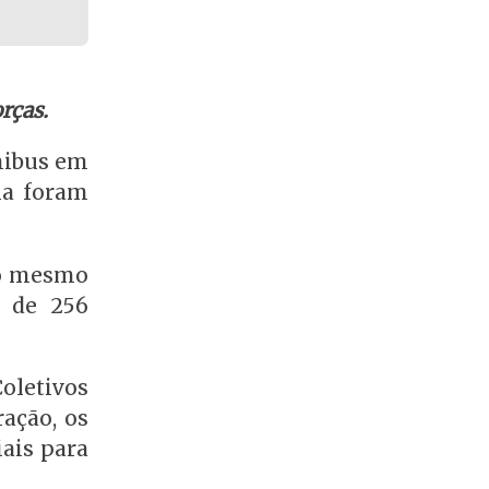
rças.
ônibus em
ia foram
 no mesmo
a de 256
oletivos
ação, os
iais para