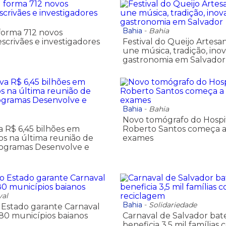
Bahia
-
Bahia
l forma 712 novos
scrivães e investigadores
Festival do Queijo Artesa
une música, tradição, ino
gastronomia em Salvador
Bahia
-
Bahia
Novo tomógrafo do Hospit
a R$ 6,45 bilhões em
Roberto Santos começa a 
os na última reunião de
exames
rogramas Desenvolve e
val
Bahia
-
Solidariedade
Estado garante Carnaval
80 municí­pios baianos
Carnaval de Salvador bat
beneficia 3,5 mil famílias