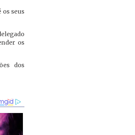
é os seus
delegado
ender os
sões dos