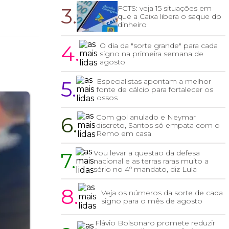
3.
FGTS: veja 15 situações em
que a Caixa libera o saque do
dinheiro
m
4.
O dia da "sorte grande" para cada
signo na primeira semana de
agosto
5.
Especialistas apontam a melhor
fonte de cálcio para fortalecer os
ossos
6.
Com gol anulado e Neymar
discreto, Santos só empata com o
Remo em casa
7.
Vou levar a questão da defesa
nacional e as terras raras muito a
sério no 4º mandato, diz Lula
8.
Veja os números da sorte de cada
signo para o mês de agosto
Flávio Bolsonaro promete reduzir