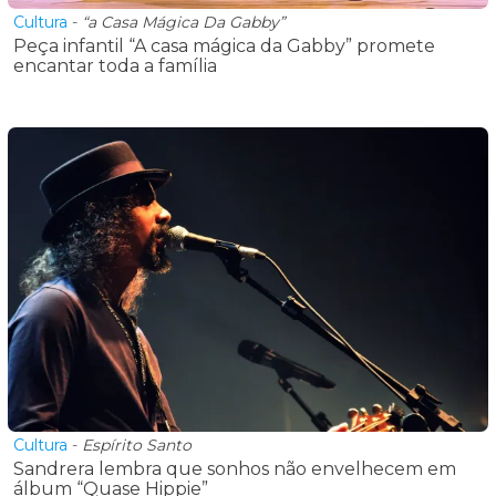
Cultura
-
“a Casa Mágica Da Gabby”
Peça infantil “A casa mágica da Gabby” promete
encantar toda a família
Cultura
-
Espírito Santo
Sandrera lembra que sonhos não envelhecem em
álbum “Quase Hippie”