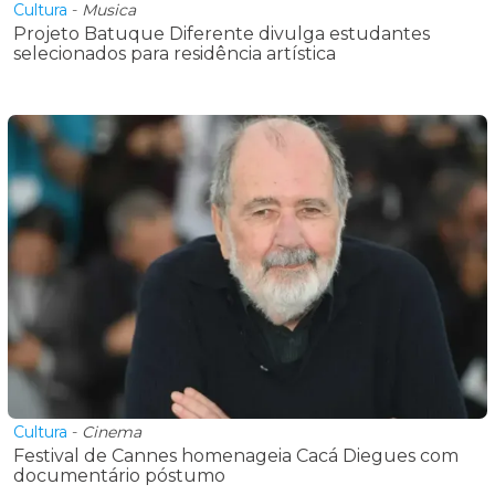
Cultura
-
Musica
Projeto Batuque Diferente divulga estudantes
selecionados para residência artística
Cultura
-
Cinema
Festival de Cannes homenageia Cacá Diegues com
documentário póstumo