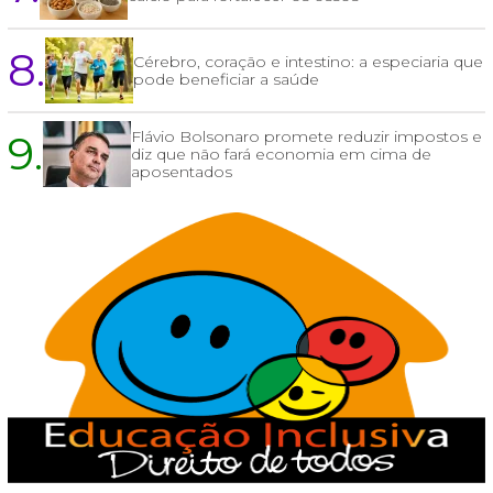
8.
Cérebro, coração e intestino: a especiaria que
pode beneficiar a saúde
9.
Flávio Bolsonaro promete reduzir impostos e
diz que não fará economia em cima de
aposentados