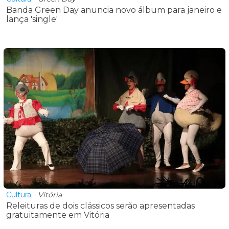
Banda Green Day anuncia novo álbum para janeiro e
lança 'single'
Cultura
-
Vitória
Releituras de dois clássicos serão apresentadas
gratuitamente em Vitória