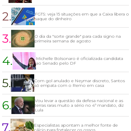
2.
FGTS: veja 15 situações em que a Caixa libera o
saque do dinheiro
3.
O dia da "sorte grande" para cada signo na
primeira semana de agosto
4.
Michelle Bolsonaro é oficializada candidata
ao Senado pelo DF
5.
Com gol anulado e Neymar discreto, Santos
só empata com o Remo em casa
6.
Vou levar a questão da defesa nacional e as
terras raras muito a sério no 4º mandato, diz
Lula
7.
Especialistas apontam a melhor fonte de
cálcio para fortalecer os ossos