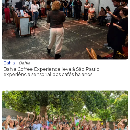
Bahia
-
Bahia
Bahia Coffee Experience leva à São Paulo
experiência sensorial dos cafés baianos