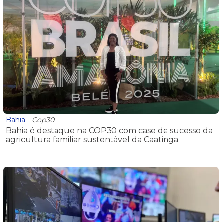
Bahia
-
Cop30
Bahia é destaque na COP30 com case de sucesso da
agricultura familiar sustentável da Caatinga