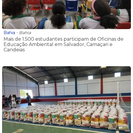
Bahia
-
Bahia
Mais de 1.500 estudantes participam de Oficinas de
Educação Ambiental em Salvador, Camaçari e
Candeias