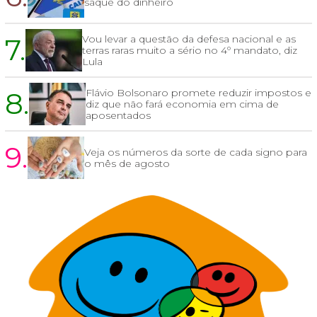
saque do dinheiro
7.
Vou levar a questão da defesa nacional e as
terras raras muito a sério no 4º mandato, diz
Lula
8.
Flávio Bolsonaro promete reduzir impostos e
diz que não fará economia em cima de
aposentados
9.
Veja os números da sorte de cada signo para
o mês de agosto