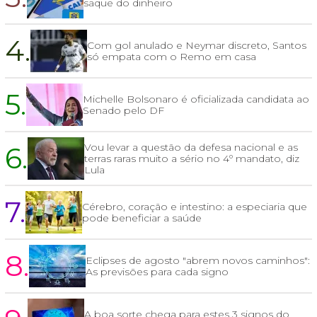
saque do dinheiro
4.
Com gol anulado e Neymar discreto, Santos
só empata com o Remo em casa
5.
Michelle Bolsonaro é oficializada candidata ao
Senado pelo DF
6.
Vou levar a questão da defesa nacional e as
terras raras muito a sério no 4º mandato, diz
Lula
7.
Cérebro, coração e intestino: a especiaria que
pode beneficiar a saúde
8.
Eclipses de agosto "abrem novos caminhos":
As previsões para cada signo
A boa sorte chega para estes 3 signos do