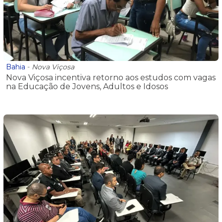
Bahia
-
Nova Viçosa
Nova Viçosa incentiva retorno aos estudos com vagas
na Educação de Jovens, Adultos e Idosos