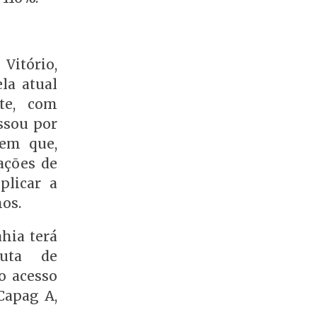
Vitório,
la atual
te, com
ssou por
 em que,
ações de
plicar a
nos.
hia terá
uta de
o acesso
Capag A,