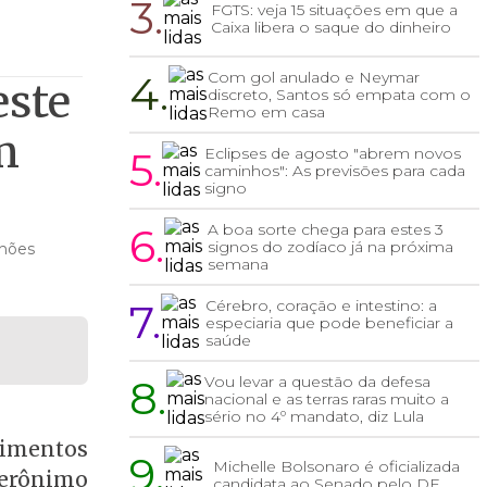
3.
FGTS: veja 15 situações em que a
Caixa libera o saque do dinheiro
4.
Com gol anulado e Neymar
este
discreto, Santos só empata com o
Remo em casa
m
5.
Eclipses de agosto "abrem novos
caminhos": As previsões para cada
signo
6.
A boa sorte chega para estes 3
signos do zodíaco já na próxima
lhões
semana
7.
Cérebro, coração e intestino: a
especiaria que pode beneficiar a
saúde
8.
Vou levar a questão da defesa
nacional e as terras raras muito a
sério no 4º mandato, diz Lula
timentos
9.
Michelle Bolsonaro é oficializada
Jerônimo
candidata ao Senado pelo DF