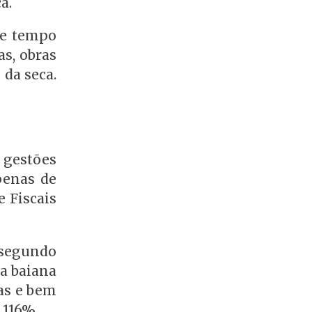
ca.
de tempo
as, obras
 da seca.
gestões
penas de
 Fiscais
 segundo
da baiana
as e bem
m 116%.