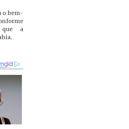
a o bem-
conforme
o que a
ahia.