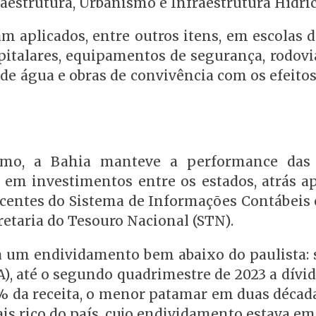
fraestrutura, Urbanismo e Infraestrutura Hídri
m aplicados, entre outros itens, em escolas 
pitalares, equipamentos de segurança, rodovi
de água e obras de convivência com os efeitos
imo, a Bahia manteve a performance das 
 em investimentos entre os estados, atrás a
ecentes do Sistema de Informações Contábeis e
ecretaria do Tesouro Nacional (STN).
ta um endividamento bem abaixo do paulista:
A), até o segundo quadrimestre de 2023 a dívi
1% da receita, o menor patamar em duas décad
s rico do país, cujo endividamento estava e