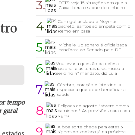
3.
FGTS: veja 15 situações em que a
Caixa libera o saque do dinheiro
4.
Com gol anulado e Neymar
tro
discreto, Santos só empata com o
Remo em casa
5.
Michelle Bolsonaro é oficializada
candidata ao Senado pelo DF
6.
Vou levar a questão da defesa
nacional e as terras raras muito a
sério no 4º mandato, diz Lula
7.
Cérebro, coração e intestino: a
especiaria que pode beneficiar a
saúde
hor tempo
8.
Eclipses de agosto "abrem novos
 geral
caminhos": As previsões para cada
signo
9.
A boa sorte chega para estes 3
signos do zodíaco já na próxima
 estados