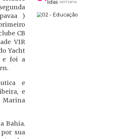
semana
a segunda
pavaa )
primeiro
 clube CB
dade V1R
do Yacht
e foi a
en.
utica e
beira, e
a Marina
a Bahia.
 por sua