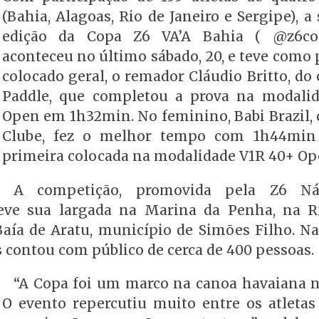
(Bahia, Alagoas, Rio de Janeiro e Sergipe), 
edição da Copa Z6 VA’A Bahia ( @z6co
aconteceu no último sábado, 20, e teve como 
colocado geral, o remador Cláudio Britto, do
Paddle, que completou a prova na modali
Open em 1h32min. No feminino, Babi Brazil, 
Clube, fez o melhor tempo com 1h44min 
primeira colocada na modalidade V1R 40+ Op
A competição, promovida pela Z6 Ná
eve sua largada na Marina da Penha, na Ri
Baía de Aratu, município de Simões Filho. N
s contou com público de cerca de 400 pessoas.
“A Copa foi um marco na canoa havaiana n
O evento repercutiu muito entre os atletas