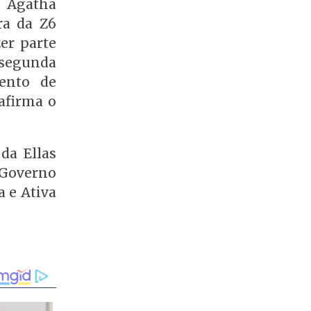
a Agatha
ra da Z6
er parte
 segunda
ento de
afirma o
da Ellas
 Governo
a e Ativa