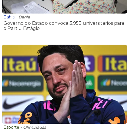
Bahia
-
Bahia
Governo do Estado convoca 3.953 universitários para
o Partiu Estágio
Esporte
-
Olimpíadas