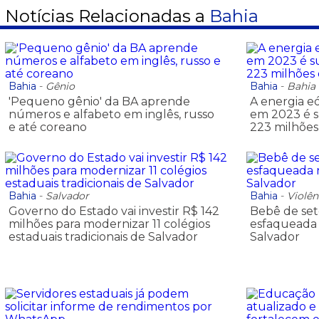
Notícias Relacionadas a
Bahia
Bahia
-
Gênio
Bahia
-
Bahia
'Pequeno gênio' da BA aprende
A energia e
números e alfabeto em inglês, russo
em 2023 é s
e até coreano
223 milhões
Bahia
-
Salvador
Bahia
-
Violên
Governo do Estado vai investir R$ 142
Bebê de se
milhões para modernizar 11 colégios
esfaqueada 
estaduais tradicionais de Salvador
Salvador