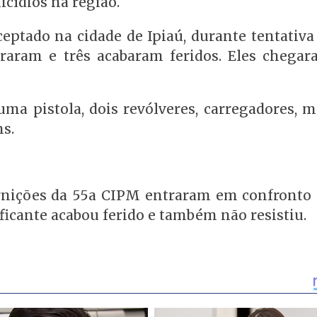
micídios na região.
rceptado na cidade de Ipiaú, durante tentativa
raram e três acabaram feridos. Eles chegar
a pistola, dois revólveres, carregadores, m
ns.
arnições da 55a CIPM entraram em confront
ficante acabou ferido e também não resistiu.