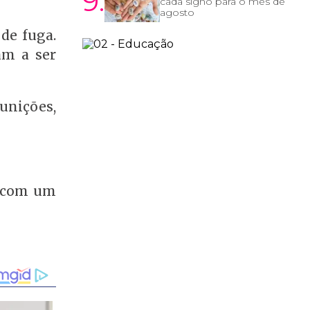
9.
cada signo para o mês de
agosto
 de fuga.
am a ser
unições,
o com um