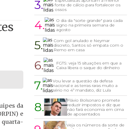
3.
Especialistas apontam a melhor
fonte de cálcio para fortalecer os
ossos
4.
O dia da "sorte grande" para cada
tes
signo na primeira semana de
agosto
5.
Com gol anulado e Neymar
discreto, Santos só empata com o
Remo em casa
6.
FGTS: veja 15 situações em que a
Caixa libera o saque do dinheiro
7.
Vou levar a questão da defesa
nacional e as terras raras muito a
sério no 4º mandato, diz Lula
Flávio Bolsonaro promete
8.
reduzir impostos e diz que
quipes da
não fará economia em cima
ORPIN) e
de aposentados
 quarta-
Veja os números da sorte de