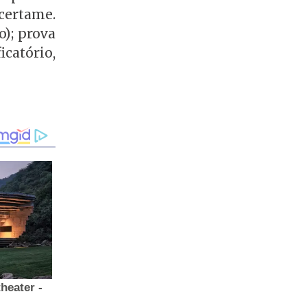
certame.
o); prova
icatório,