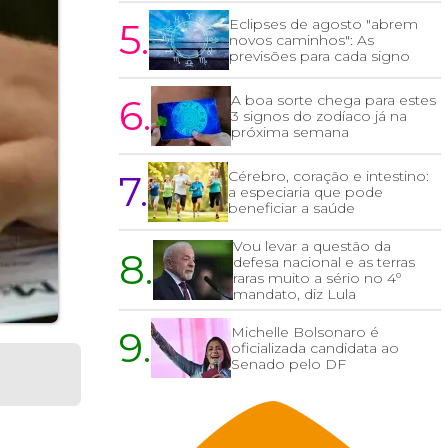
5.
Eclipses de agosto "abrem
novos caminhos": As
previsões para cada signo
6.
A boa sorte chega para estes
3 signos do zodíaco já na
próxima semana
7.
Cérebro, coração e intestino:
a especiaria que pode
beneficiar a saúde
Vou levar a questão da
8.
defesa nacional e as terras
raras muito a sério no 4º
mandato, diz Lula
9.
Michelle Bolsonaro é
oficializada candidata ao
Senado pelo DF