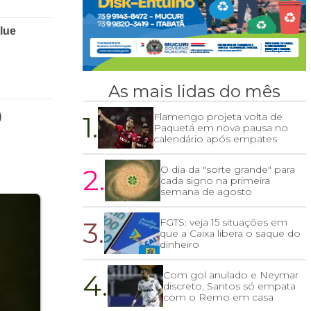
As mais lidas do mês
o
1.
Flamengo projeta volta de
Paquetá em nova pausa no
calendário após empates
2.
O dia da "sorte grande" para
cada signo na primeira
semana de agosto
3.
FGTS: veja 15 situações em
que a Caixa libera o saque do
dinheiro
4.
Com gol anulado e Neymar
discreto, Santos só empata
com o Remo em casa