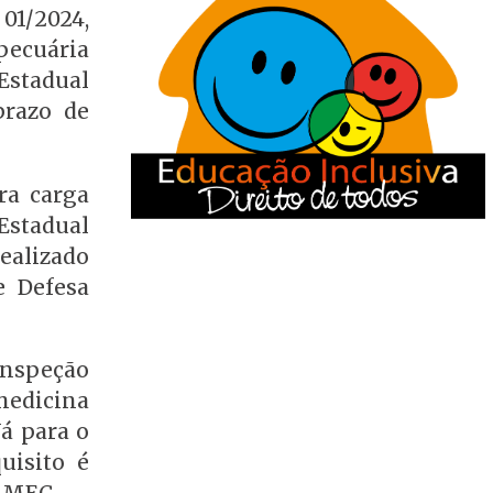
 01/2024,
pecuária
Estadual
prazo de
ra carga
 Estadual
ealizado
e Defesa
Inspeção
medicina
Já para o
uisito é
 MEC.