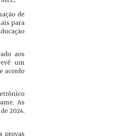
mação de
nais para
Educação
vado aos
prevê um
e acordo
letrônico
tame. As
 de 2024.
s provas