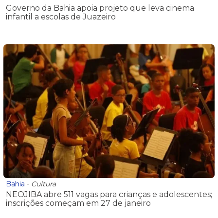
Governo da Bahia apoia projeto que leva cinema
infantil a escolas de Juazeiro
Bahia
-
Cultura
NEOJIBA abre 511 vagas para crianças e adolescentes;
inscrições começam em 27 de janeiro