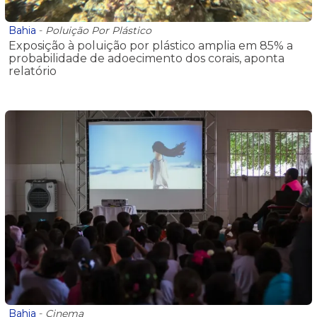
Bahia
-
Poluição Por Plástico
Exposição à poluição por plástico amplia em 85% a
probabilidade de adoecimento dos corais, aponta
relatório
Bahia
-
Cinema