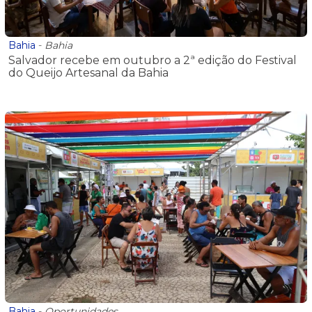
Bahia
-
Bahia
Salvador recebe em outubro a 2ª edição do Festival
do Queijo Artesanal da Bahia
Bahia
-
Oportunidades