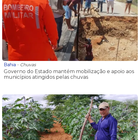
Bahia
-
Chuvas
Governo do Estado mantém mobilização e apoio aos
municípios atingidos pelas chuvas