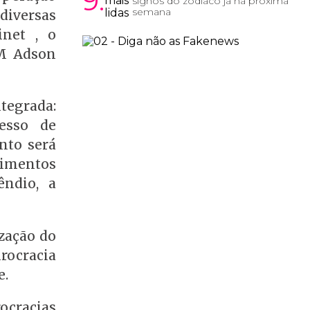
9.
signos do zodíaco já na próxima
semana
diversas
inet , o
BM Adson
tegrada:
esso de
ento será
dimentos
êndio, a
zação do
rocracia
e.
ocracias