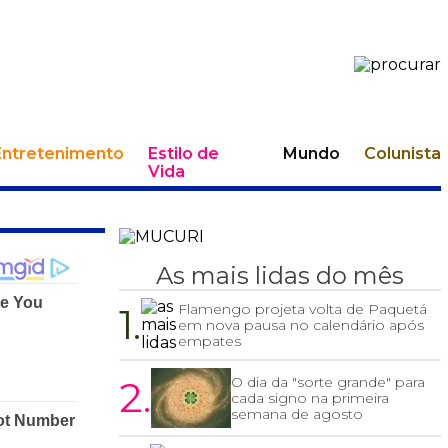
Entretenimento
Estilo de
Mundo
Colunista
Vida
As mais lidas do mês
1.
Flamengo projeta volta de Paquetá
em nova pausa no calendário após
empates
2.
O dia da "sorte grande" para
cada signo na primeira
semana de agosto