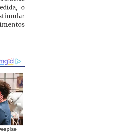
edida, o
stimular
cimentos