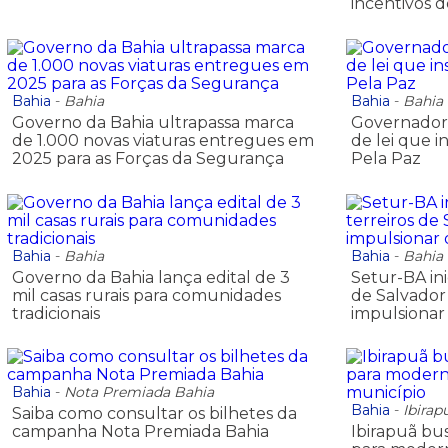
incentivos 
Bahia
-
Bahia
Bahia
-
Bahia
Governo da Bahia ultrapassa marca
Governador 
de 1.000 novas viaturas entregues em
de lei que i
2025 para as Forças da Segurança
Pela Paz
Bahia
-
Bahia
Bahia
-
Bahia
Governo da Bahia lança edital de 3
Setur-BA ini
mil casas rurais para comunidades
de Salvador
tradicionais
impulsionar
Bahia
-
Nota Premiada Bahia
Bahia
-
Ibirap
Saiba como consultar os bilhetes da
campanha Nota Premiada Bahia
Ibirapuã bus