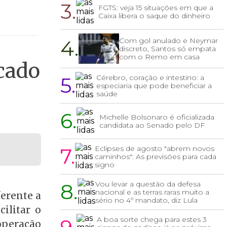
3.
FGTS: veja 15 situações em que a
Caixa libera o saque do dinheiro
4.
Com gol anulado e Neymar
discreto, Santos só empata
com o Remo em casa
cado
5.
Cérebro, coração e intestino: a
especiaria que pode beneficiar a
saúde
6.
Michelle Bolsonaro é oficializada
candidata ao Senado pelo DF
7.
Eclipses de agosto "abrem novos
caminhos": As previsões para cada
signo
8.
Vou levar a questão da defesa
nacional e as terras raras muito a
ferente a
sério no 4º mandato, diz Lula
ilitar o
A boa sorte chega para estes 3
operação