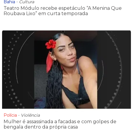
Bahia
-
Cultura
Teatro Módulo recebe espetáculo “A Menina Que
Roubava Lixo” em curta temporada
Polícia
-
Violência
Mulher é assassinada a facadas e com golpes de
bengala dentro da própria casa