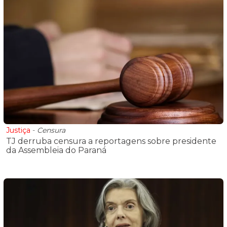
Justiça
-
Censura
TJ derruba censura a reportagens sobre presidente
da Assembleia do Paraná