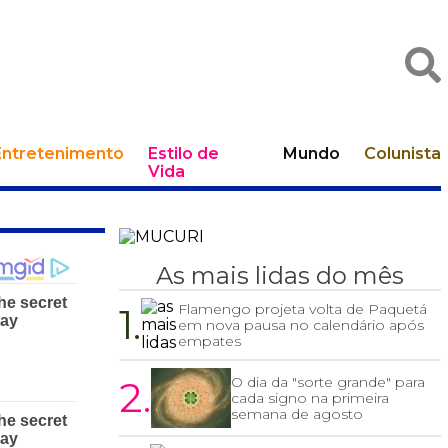
Entretenimento
Estilo de
Mundo
Colunista
Vida
As mais lidas do mês
1.
Flamengo projeta volta de Paquetá
em nova pausa no calendário após
empates
2.
O dia da "sorte grande" para
cada signo na primeira
semana de agosto