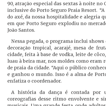
90, atração especial das sextas à noite no 
inclusive do Porto Seguro Praia Resort. “A 
do axé, da nossa hospitalidade e alegria
em que Porto Seguro explodiu no mercado 
João Santos.
Nessa pegada, o programa inclui shows d
decoração tropical, acarajé, mesa de fru
cidade, feita à base de vodka, leite de cô
luau à beira mar, nos moldes como eram r
de praia da cidade. “Aqui o público conhe
e ganhou o mundo. Isso é a alma de Porto
enfatiza o coordenador.
A história da dança é contada por 
coreografias desse ritmo envolvente e si
musicais. Uma grande festa, onde adultos