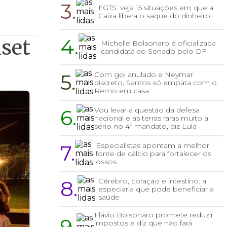
3.
FGTS: veja 15 situações em que a
Caixa libera o saque do dinheiro
4.
set
Michelle Bolsonaro é oficializada
candidata ao Senado pelo DF
5.
Com gol anulado e Neymar
discreto, Santos só empata com o
Remo em casa
6.
Vou levar a questão da defesa
nacional e as terras raras muito a
sério no 4º mandato, diz Lula
7.
Especialistas apontam a melhor
fonte de cálcio para fortalecer os
ossos
8.
Cérebro, coração e intestino: a
especiaria que pode beneficiar a
saúde
Flávio Bolsonaro promete reduzir
9.
impostos e diz que não fará