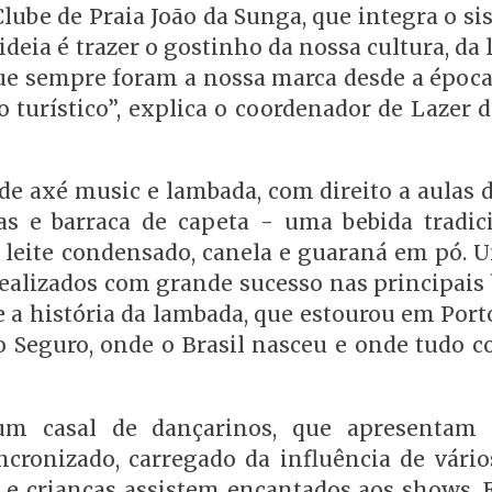
Clube de Praia João da Sunga, que integra o si
ideia é trazer o gostinho da nossa cultura, da
 que sempre foram a nossa marca desde a época
turístico”, explica o coordenador de Lazer do
e axé music e lambada, com direito a aulas d
tas e barraca de capeta - uma bebida tradic
co, leite condensado, canela e guaraná em pó. 
ealizados com grande sucesso nas principais 
ce a história da lambada, que estourou em Por
 Seguro, onde o Brasil nasceu e onde tudo c
um casal de dançarinos, que apresentam 
ncronizado, carregado da influência de vários
 e crianças assistem encantados aos shows. 