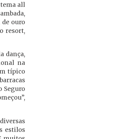
stema all
 lambada,
 de ouro
 resort,
a dança,
ional na
Um típico
barracas
to Seguro
omeçou”,
diversas
 estilos
E muitos