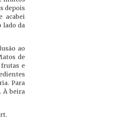
as depois
e acabei
o lado da
lusão ao
Matos de
frutas e
edientes
ia. Para
. À beira
rt.