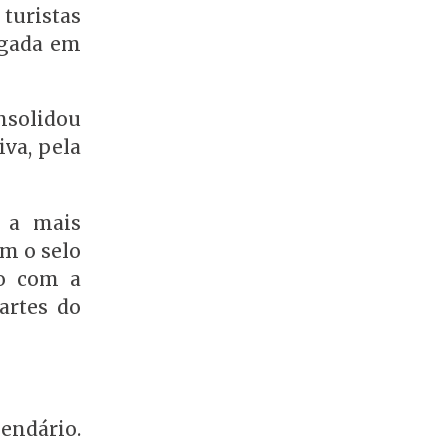
 turistas
lgada em
nsolidou
iva, pela
e a mais
om o selo
po com a
partes do
endário.