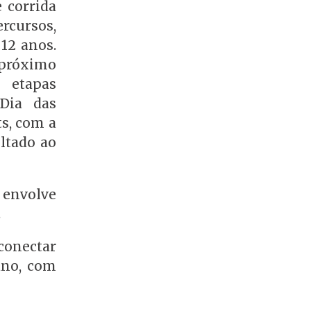
 corrida
ercursos,
12 anos.
 próximo
 etapas
 Dia das
ts, com a
ltado ao
 envolve
.
conectar
ano, com