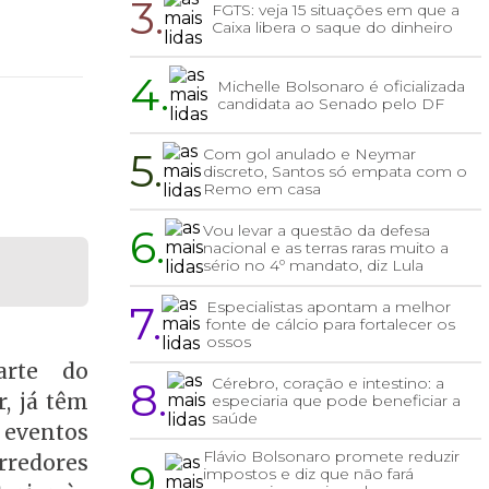
3.
FGTS: veja 15 situações em que a
Caixa libera o saque do dinheiro
4.
Michelle Bolsonaro é oficializada
candidata ao Senado pelo DF
5.
Com gol anulado e Neymar
discreto, Santos só empata com o
Remo em casa
6.
Vou levar a questão da defesa
nacional e as terras raras muito a
sério no 4º mandato, diz Lula
7.
Especialistas apontam a melhor
fonte de cálcio para fortalecer os
ossos
arte do
8.
Cérebro, coração e intestino: a
, já têm
especiaria que pode beneficiar a
saúde
 eventos
Flávio Bolsonaro promete reduzir
rredores
9.
impostos e diz que não fará