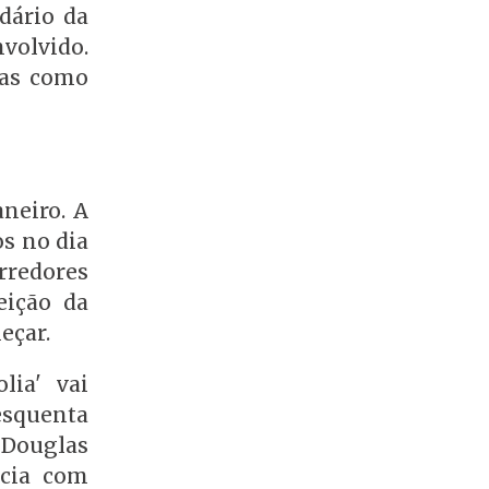
dário da
volvido.
das como
aneiro. A
os no dia
redores
eição da
eçar.
lia' vai
esquenta
 Douglas
ncia com