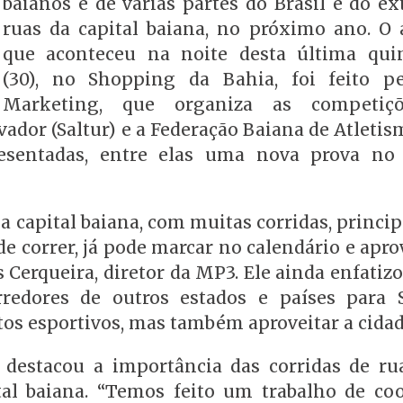
baianos e de várias partes do Brasil e do ex
ruas da capital baiana, no próximo ano. O 
que aconteceu na noite desta última quin
(30), no Shopping da Bahia, foi feito 
Marketing, que organiza as competiç
ador (Saltur) e a Federação Baiana de Atletis
sentadas, entre elas uma nova prova no
capital baiana, com muitas corridas, princi
de correr, já pode marcar no calendário e apro
 Cerqueira, diretor da MP3. Ele ainda enfatiz
redores de outros estados e países para S
tos esportivos, mas também aproveitar a cidad
, destacou a importância das corridas de ru
tal baiana. “Temos feito um trabalho de co