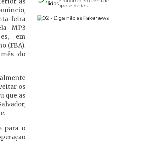
terior às
economia em cima de
aposentados
anúncio,
ta-feira
pela MP3
ões, em
mo (FBA).
 mês do
palmente
veitar os
ou que as
alvador,
e.
a para o
operação