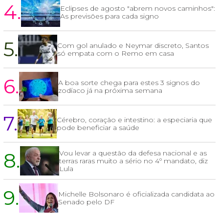
4.
Eclipses de agosto "abrem novos caminhos":
As previsões para cada signo
5.
Com gol anulado e Neymar discreto, Santos
só empata com o Remo em casa
6.
A boa sorte chega para estes 3 signos do
zodíaco já na próxima semana
7.
Cérebro, coração e intestino: a especiaria que
pode beneficiar a saúde
8.
Vou levar a questão da defesa nacional e as
terras raras muito a sério no 4º mandato, diz
Lula
9.
Michelle Bolsonaro é oficializada candidata ao
Senado pelo DF