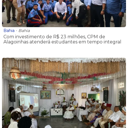
Bahia
-
Bahia
Com investimento de R$ 23 milhões, CPM de
Alagoinhas atenderá estudantes em tempo integral