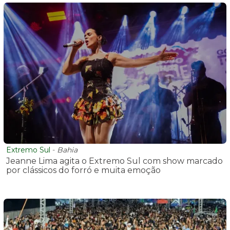
Extremo Sul
-
Bahia
Jeanne Lima agita o Extremo Sul com show marcado
por clássicos do forró e muita emoção