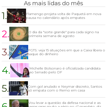
As mais lidas do mês
1.
Flamengo projeta volta de Paquetá em nova
pausa no calendário após empates
2.
O dia da "sorte grande" para cada signo na
primeira semana de agosto
3.
FGTS: veja 15 situações em que a Caixa libera o
saque do dinheiro
4.
Michelle Bolsonaro é oficializada candidata
ao Senado pelo DF
5.
Com gol anulado e Neymar discreto, Santos
só empata com o Remo em casa
6.
Vou levar a questão da defesa nacional e as
terras raras muito a sério no 4º mandato, diz