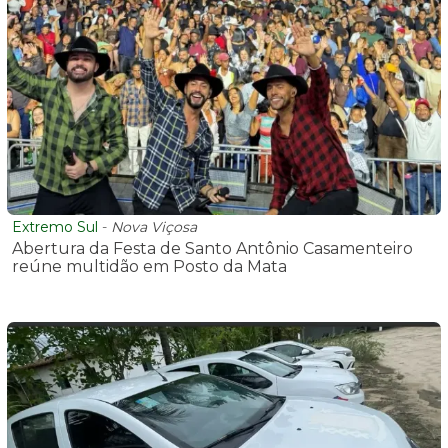
Extremo Sul
-
Nova Viçosa
Abertura da Festa de Santo Antônio Casamenteiro
reúne multidão em Posto da Mata