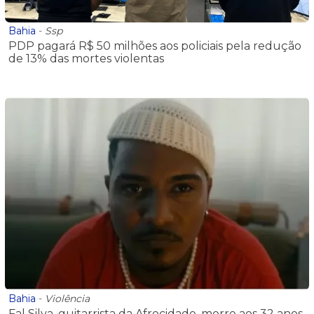
Bahia
-
Ssp
PDP pagará R$ 50 milhões aos policiais pela redução
de 13% das mortes violentas
Bahia
-
Violência
Fal Silva, guitarrista da Afrocidade, morre aos 32 anos