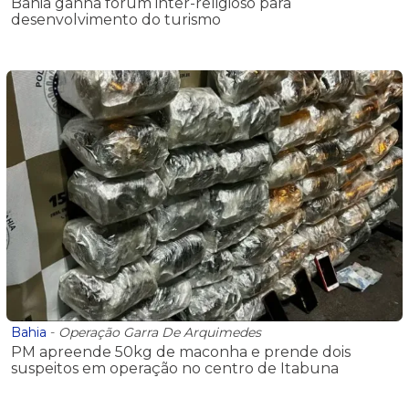
Bahia ganha fórum inter-religioso para
desenvolvimento do turismo
Bahia
-
Operação Garra De Arquimedes
PM apreende 50kg de maconha e prende dois
suspeitos em operação no centro de Itabuna