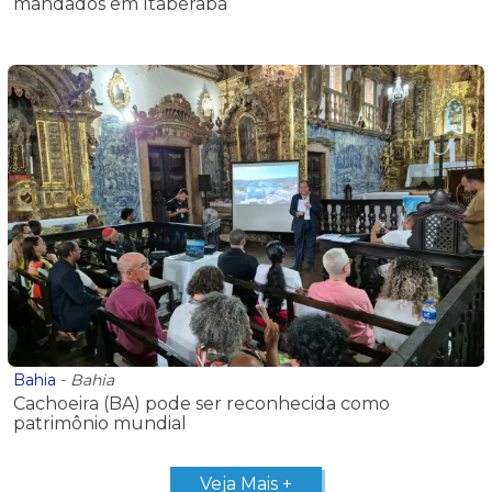
mandados em Itaberaba
Bahia
-
Bahia
Cachoeira (BA) pode ser reconhecida como
patrimônio mundial
Veja Mais +