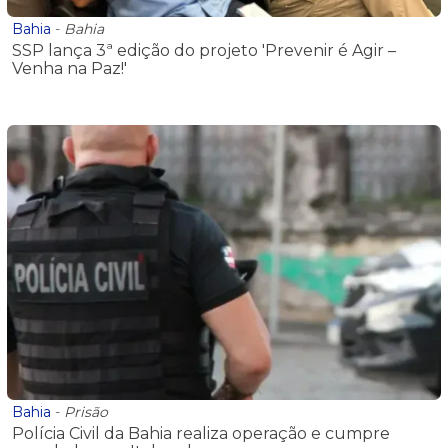
Bahia
-
Bahia
SSP lança 3ª edição do projeto 'Prevenir é Agir –
Venha na Paz!'
Bahia
-
Prisão
Polícia Civil da Bahia realiza operação e cumpre