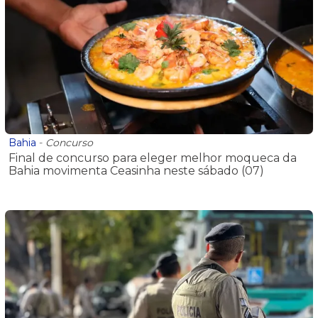
Bahia
-
Concurso
Final de concurso para eleger melhor moqueca da
Bahia movimenta Ceasinha neste sábado (07)