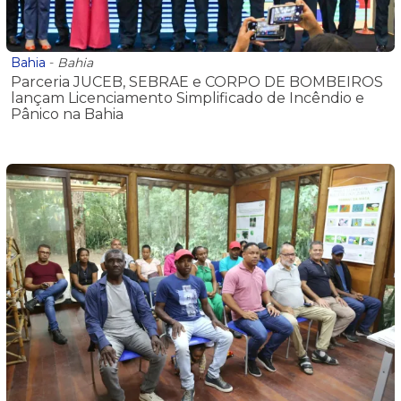
Bahia
-
Bahia
Parceria JUCEB, SEBRAE e CORPO DE BOMBEIROS
lançam Licenciamento Simplificado de Incêndio e
Pânico na Bahia