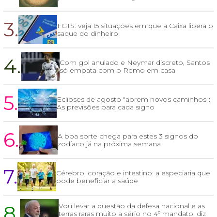
3.
FGTS: veja 15 situações em que a Caixa libera o
saque do dinheiro
4.
Com gol anulado e Neymar discreto, Santos
só empata com o Remo em casa
5.
Eclipses de agosto "abrem novos caminhos":
As previsões para cada signo
6.
A boa sorte chega para estes 3 signos do
zodíaco já na próxima semana
7.
Cérebro, coração e intestino: a especiaria que
pode beneficiar a saúde
8.
Vou levar a questão da defesa nacional e as
terras raras muito a sério no 4º mandato, diz