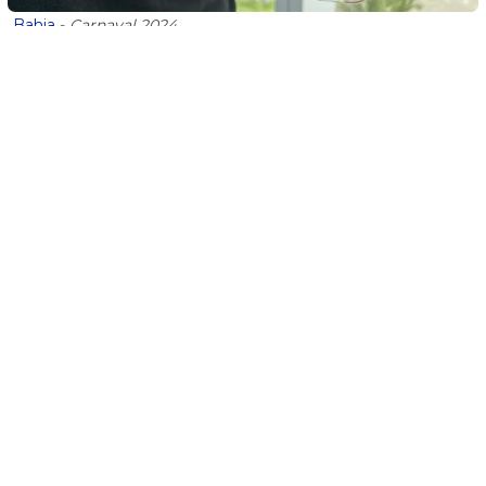
Bahia
-
Carnaval 2024
Disque Denúncia da SSP atuará 24h durante o
Carnaval 2024
Bahia
-
Bahia
Estado autoriza início das obras do complexo fabril
da BYD, que deve gerar 10 mil empregos na Bahia