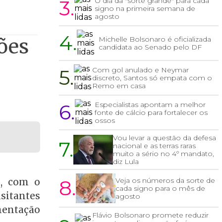
3.
O dia da "sorte grande" para cada
signo na primeira semana de
agosto
4.
ões
Michelle Bolsonaro é oficializada
candidata ao Senado pelo DF
5.
Com gol anulado e Neymar
discreto, Santos só empata com o
Remo em casa
6.
Especialistas apontam a melhor
fonte de cálcio para fortalecer os
ossos
Vou levar a questão da defesa
7.
nacional e as terras raras
muito a sério no 4º mandato,
diz Lula
8.
Veja os números da sorte de
s, com o
cada signo para o mês de
sitantes
agosto
mentação
Flávio Bolsonaro promete reduzir