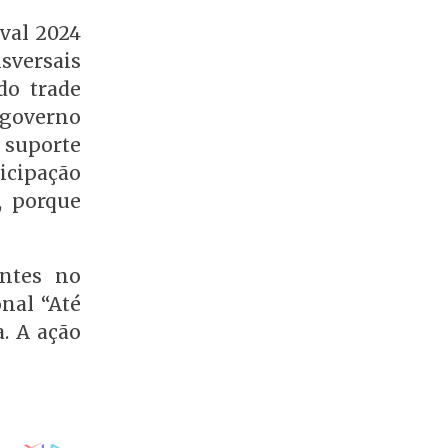
aval 2024
sversais
do trade
 governo
o suporte
icipação
, porque
antes no
onal “Até
a. A ação