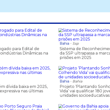
Bahia
-
Ssp
ogado para Edital de
Sistema de Reconhecimen
roindústrias Dinâmicas na
da SSP ultrapassa a marc
prisões em 2025
Bahia
-
Bahia
m dívida baixa em 2025,
Projeto ‘Plantando Sonh
xpressiva nas últimas
Vida’ vai qualificar 180 jo
unidades socioeducativas