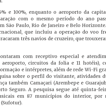
a.
5% e 100%, enquanto o aeroporto da capita
aração com o mesmo período do ano pass
am São Paulo, Rio de Janeiro e Belo Horizonte
rnacional, que incluiu a operação do voo fr
atracaram três navios de cruzeiro, que trouxer
s contaram com receptivo especial e atendi
, aeroporto, circuitos da folia e 11 hotéis),
formação e intérpretes, além de rede Wi-Fi gr
quisa sobre o perfil do visitante, atividades 
cança também Camaçari (Arembepe e Guarajub
orto Seguro. A pesquisa segue até quinta-feir
usicais em 87 municípios do interior, por
(Sufotur).