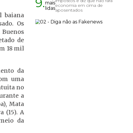
9.
impostos e diz que não fará
economia em cima de
aposentados
l baiana
ado. Os
. Buenos
etado de
am 18 mil
mento da
 com uma
atuita no
durante a
a), Mata
a (15). A
 meio da