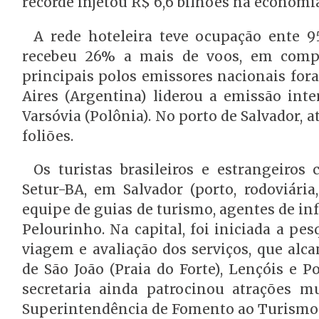
recorde injetou R$ 6,6 bilhões na economi
A rede hoteleira teve ocupação ente 9
recebeu 26% a mais de voos, em comp
principais polos emissores nacionais for
Aires (Argentina) liderou a emissão inte
Varsóvia (Polônia). No porto de Salvador, 
foliões.
Os turistas brasileiros e estrangeiro
Setur-BA, em Salvador (porto, rodoviária
equipe de guias de turismo, agentes de in
Pelourinho. Na capital, foi iniciada a pes
viagem e avaliação dos serviços, que al
de São João (Praia do Forte), Lençóis e P
secretaria ainda patrocinou atrações m
Superintendência de Fomento ao Turismo 