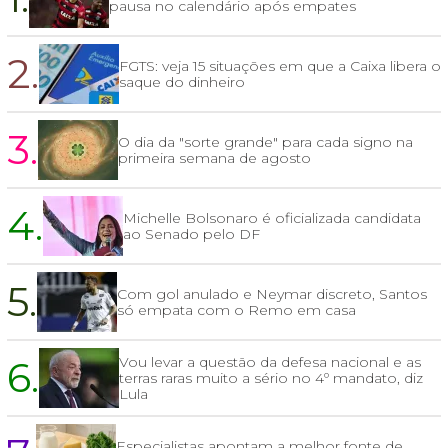
pausa no calendário após empates
2.
FGTS: veja 15 situações em que a Caixa libera o
saque do dinheiro
3.
O dia da "sorte grande" para cada signo na
primeira semana de agosto
4.
Michelle Bolsonaro é oficializada candidata
ao Senado pelo DF
5.
Com gol anulado e Neymar discreto, Santos
só empata com o Remo em casa
6.
Vou levar a questão da defesa nacional e as
terras raras muito a sério no 4º mandato, diz
Lula
Especialistas apontam a melhor fonte de