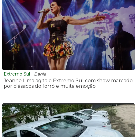
Extremo Sul
-
Bahia
Jeanne Lima agita o Extremo Sul com show marcado
por clássicos do forró e muita emoção