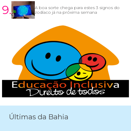
9.
A boa sorte chega para estes 3 signos do
zodíaco já na próxima semana
Últimas da Bahia