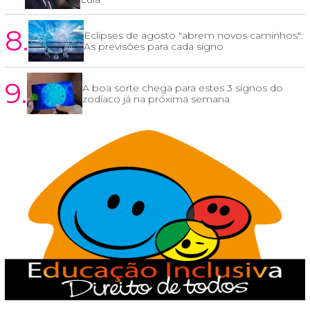
8.
Eclipses de agosto "abrem novos caminhos":
As previsões para cada signo
9.
A boa sorte chega para estes 3 signos do
zodíaco já na próxima semana