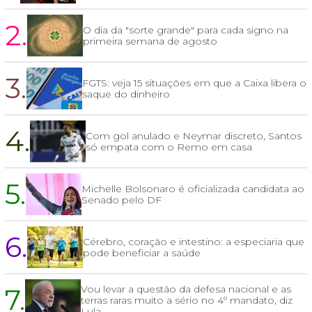
2.
O dia da "sorte grande" para cada signo na
primeira semana de agosto
3.
FGTS: veja 15 situações em que a Caixa libera o
saque do dinheiro
4.
Com gol anulado e Neymar discreto, Santos
só empata com o Remo em casa
5.
Michelle Bolsonaro é oficializada candidata ao
Senado pelo DF
6.
Cérebro, coração e intestino: a especiaria que
pode beneficiar a saúde
7.
Vou levar a questão da defesa nacional e as
terras raras muito a sério no 4º mandato, diz
Lula