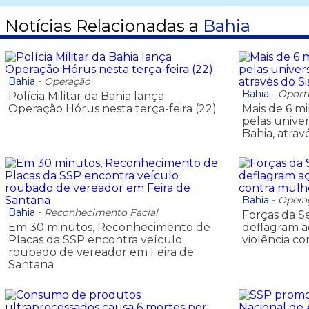
Notícias Relacionadas a
Bahia
Bahia
-
Operação
Bahia
-
Oport
Polícia Militar da Bahia lança
Operação Hórus nesta terça-feira (22)
Mais de 6 mi
pelas unive
Bahia, atrav
Bahia
-
Opera
Bahia
-
Reconhecimento Facial
Forças da S
Em 30 minutos, Reconhecimento de
deflagram 
Placas da SSP encontra veículo
violência c
roubado de vereador em Feira de
Santana