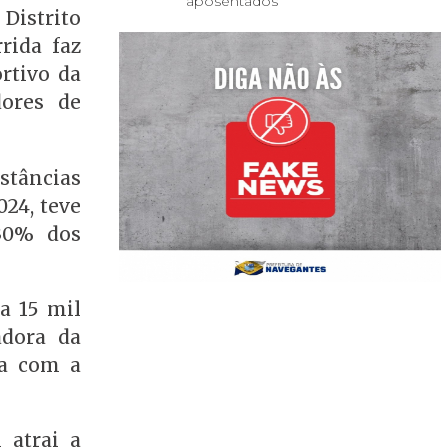
aposentados
Distrito
rida faz
rtivo da
dores de
istâncias
024, teve
 30% dos
a 15 mil
adora da
ia com a
 atrai a