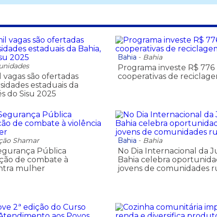
Bahia
-
Bahia
unidades
Programa investe R$ 776
l vagas são ofertadas
cooperativas de reciclag
rsidades estaduais da
és do Sisu 2025
ção Shamar
Bahia
-
Bahia
egurança Pública
No Dia Internacional da 
ação de combate à
Bahia celebra oportunida
ontra mulher
jovens de comunidades ru