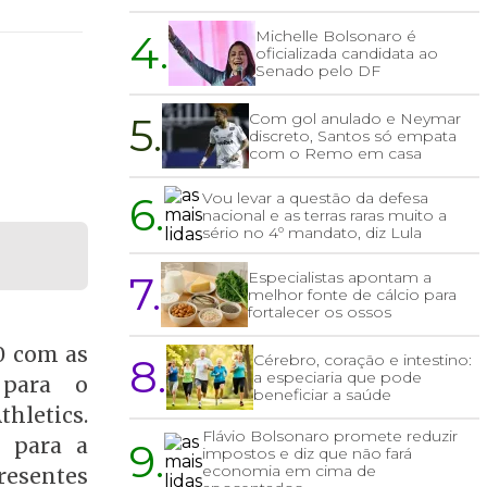
4.
Michelle Bolsonaro é
oficializada candidata ao
Senado pelo DF
5.
Com gol anulado e Neymar
discreto, Santos só empata
com o Remo em casa
6.
Vou levar a questão da defesa
nacional e as terras raras muito a
sério no 4º mandato, diz Lula
7.
Especialistas apontam a
melhor fonte de cálcio para
fortalecer os ossos
0 com as
8.
Cérebro, coração e intestino:
a especiaria que pode
 para o
beneficiar a saúde
hletics.
Flávio Bolsonaro promete reduzir
m para a
9.
impostos e diz que não fará
economia em cima de
esentes