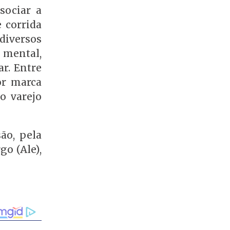
sociar a
 corrida
diversos
 mental,
r. Entre
or marca
do varejo
ão, pela
go (Ale),