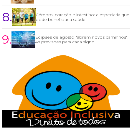
8.
Cérebro, coração e intestino: a especiaria que
pode beneficiar a saúde
9.
Eclipses de agosto "abrem novos caminhos":
As previsões para cada signo