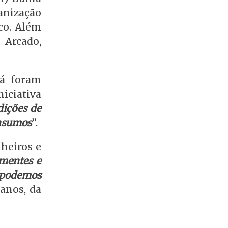
anização
sco. Além
 Arcado,
já foram
iciativa
dições de
insumos
”.
nheiros e
mentes e
 podemos
 anos, da