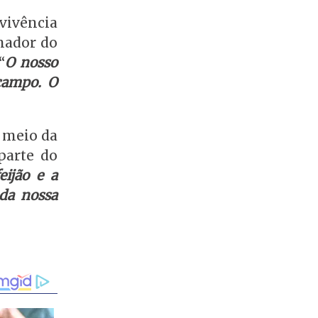
vivência
nador do
“
O nosso
campo. O
r meio da
parte do
eijão e a
 da nossa