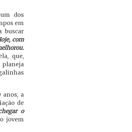
 um dos
empos em
a buscar
Hoje, com
melhorou.
ela, que,
 planeja
 galinhas
9 anos, a
iação de
chegar o
a o jovem