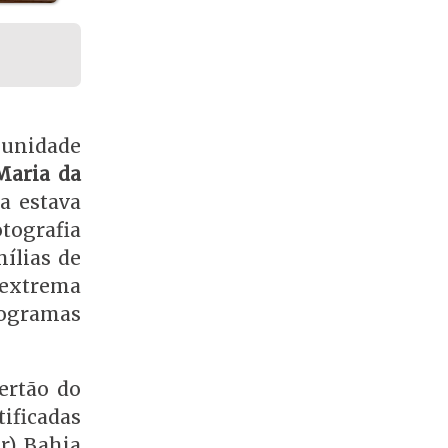
munidade
Maria da
da estava
otografia
ílias de
 extrema
rogramas
ertão do
tificadas
er) Bahia