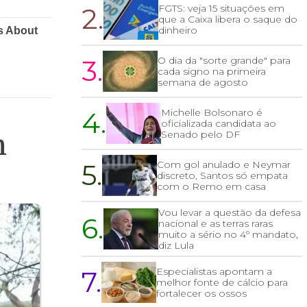
2.
FGTS: veja 15 situações em
que a Caixa libera o saque do
dinheiro
3.
O dia da "sorte grande" para
cada signo na primeira
semana de agosto
4.
Michelle Bolsonaro é
oficializada candidata ao
Senado pelo DF
m
5.
Com gol anulado e Neymar
discreto, Santos só empata
com o Remo em casa
Vou levar a questão da defesa
6.
nacional e as terras raras
muito a sério no 4º mandato,
diz Lula
7.
Especialistas apontam a
melhor fonte de cálcio para
fortalecer os ossos