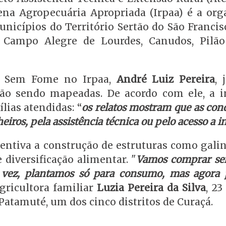
na Agropecuária Apropriada (Irpaa) é a org
unicípios do Território Sertão do São Franci
e Campo Alegre de Lourdes, Canudos, Pilão
a Sem Fome no Irpaa,
André Luiz Pereira
, 
tão sendo mapeadas. De acordo com ele, a in
lias atendidas: “
os relatos mostram que as con
heiros, pela assistência técnica ou pelo acesso a 
ncentiva a construção de estruturas como gali
 diversificação alimentar. "
Vamos comprar se
ma vez, plantamos só para consumo, mas agora
 agricultora familiar
Luzia Pereira da Silva
, 23
atamuté, um dos cinco distritos de Curaçá.