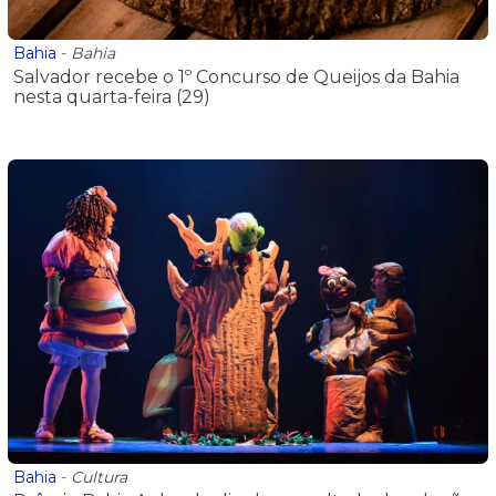
Bahia
-
Bahia
Salvador recebe o 1º Concurso de Queijos da Bahia
nesta quarta-feira (29)
Bahia
-
Cultura