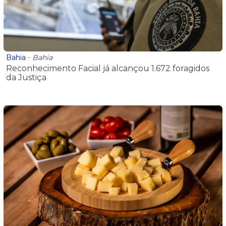
Bahia
-
Bahia
Reconhecimento Facial já alcançou 1.672 foragidos
da Justiça