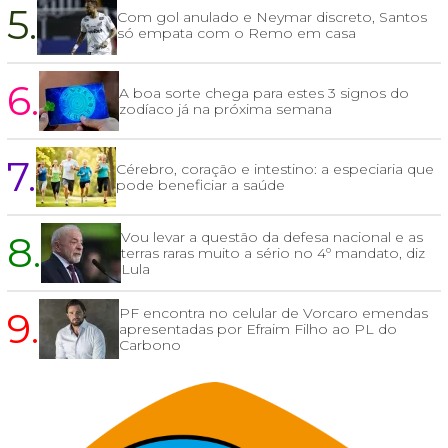
5.
Com gol anulado e Neymar discreto, Santos
só empata com o Remo em casa
6.
A boa sorte chega para estes 3 signos do
zodíaco já na próxima semana
7.
Cérebro, coração e intestino: a especiaria que
pode beneficiar a saúde
8.
Vou levar a questão da defesa nacional e as
terras raras muito a sério no 4º mandato, diz
Lula
9.
PF encontra no celular de Vorcaro emendas
apresentadas por Efraim Filho ao PL do
Carbono