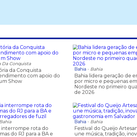
a Da Conquista
Bahia
-
Bahia
ória da Conquista
tendimento com apoio do
Bahia lidera geração de 
 um Show
por micro e pequenas em
Nordeste no primeiro qu
de 2026
 Bahia
Bahia
-
Bahia
 interrompe rota do
Festival do Queijo Artesa
rmas do RJ para a BA e
une música, tradição, ino