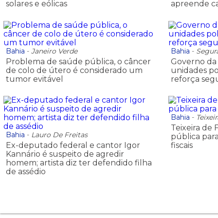
solares e eólicas
apreende ca
Bahia
-
Janeiro Verde
Bahia
-
Segur
Problema de saúde pública, o câncer
Governo da 
de colo de útero é considerado um
unidades pol
tumor evitável
reforça seg
Bahia
-
Teixei
Teixeira de 
Bahia
-
Lauro De Freitas
pública par
Ex-deputado federal e cantor Igor
fiscais
Kannário é suspeito de agredir
homem; artista diz ter defendido filha
de assédio