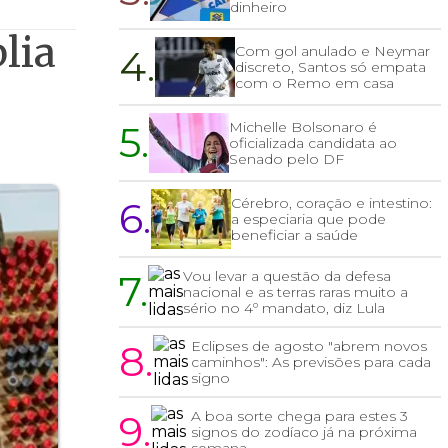
dinheiro
lia
4.
Com gol anulado e Neymar
discreto, Santos só empata
com o Remo em casa
5.
Michelle Bolsonaro é
oficializada candidata ao
Senado pelo DF
6.
Cérebro, coração e intestino:
a especiaria que pode
beneficiar a saúde
7.
Vou levar a questão da defesa
nacional e as terras raras muito a
sério no 4º mandato, diz Lula
8.
Eclipses de agosto "abrem novos
caminhos": As previsões para cada
signo
9.
A boa sorte chega para estes 3
signos do zodíaco já na próxima