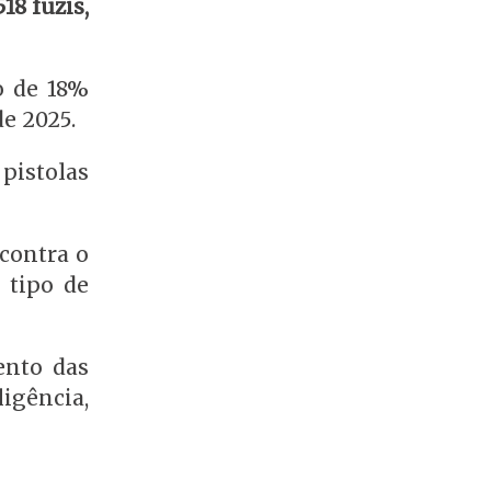
18 fuzis,
o de 18%
de 2025.
 pistolas
 contra o
 tipo de
ento das
igência,