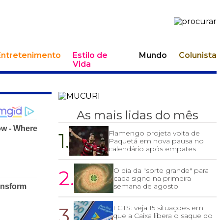
Entretenimento
Estilo de
Mundo
Colunista
Vida
As mais lidas do mês
1.
Flamengo projeta volta de
Paquetá em nova pausa no
calendário após empates
2.
O dia da "sorte grande" para
cada signo na primeira
semana de agosto
3.
FGTS: veja 15 situações em
que a Caixa libera o saque do