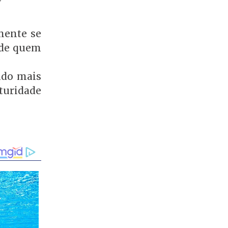
mente se
o de quem
ndo mais
uridade