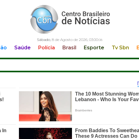
Sábado
, 8 de Agosto de 2026,
03:00:
09
ção
Saúde
Polícia
Brasil
Esporte
Tv Sbn