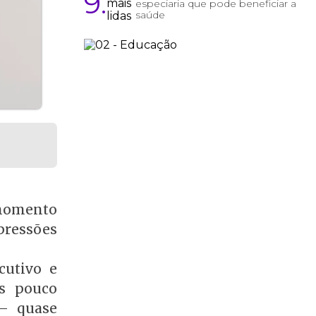
9.
especiaria que pode beneficiar a
saúde
 momento
pressões
cutivo e
os pouco
 — quase