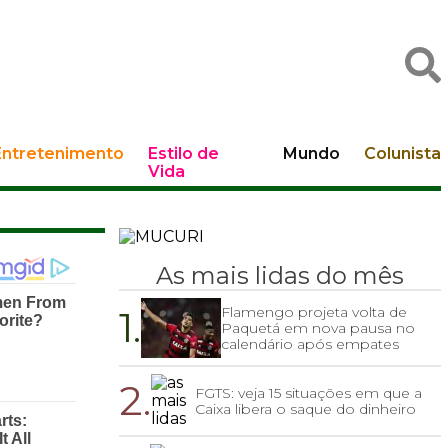
Entretenimento
Estilo de
Mundo
Colunista
Vida
As mais lidas do mês
1.
Flamengo projeta volta de
Paquetá em nova pausa no
calendário após empates
2.
FGTS: veja 15 situações em que a
Caixa libera o saque do dinheiro