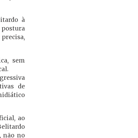
itardo à
 postura
precisa,
ica, sem
al.
ressiva
tivas de
idiático
cial, ao
elitardo
, não no