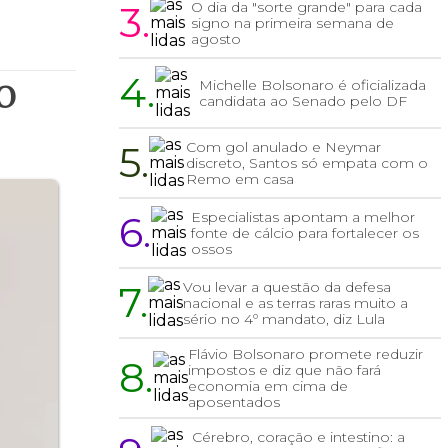
3.
O dia da "sorte grande" para cada
signo na primeira semana de
agosto
4.
o
Michelle Bolsonaro é oficializada
candidata ao Senado pelo DF
5.
Com gol anulado e Neymar
discreto, Santos só empata com o
Remo em casa
6.
Especialistas apontam a melhor
fonte de cálcio para fortalecer os
ossos
7.
Vou levar a questão da defesa
nacional e as terras raras muito a
sério no 4º mandato, diz Lula
Flávio Bolsonaro promete reduzir
8.
impostos e diz que não fará
economia em cima de
aposentados
Cérebro, coração e intestino: a