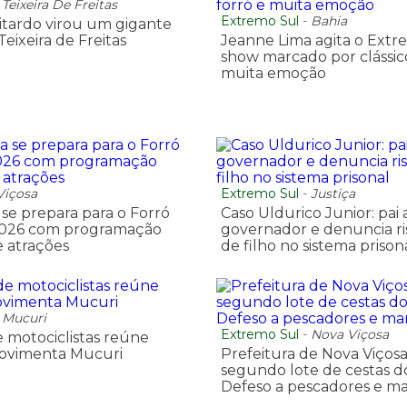
-
Teixeira De Freitas
Extremo Sul
-
Bahia
itardo virou um gigante
Teixeira de Freitas
Jeanne Lima agita o Ext
show marcado por clássico
muita emoção
Viçosa
Extremo Sul
-
Justiça
 se prepara para o Forró
Caso Uldurico Junior: pai 
 2026 com programação
governador e denuncia ris
 atrações
de filho no sistema prison
-
Mucuri
Extremo Sul
-
Nova Viçosa
 motociclistas reúne
movimenta Mucuri
Prefeitura de Nova Viços
segundo lote de cestas do
Defeso a pescadores e ma