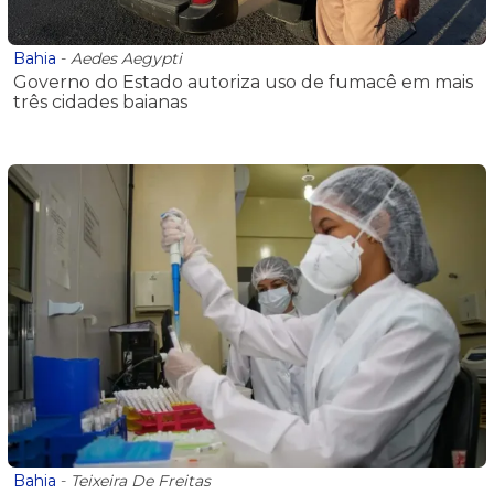
Bahia
-
Aedes Aegypti
Governo do Estado autoriza uso de fumacê em mais
três cidades baianas
Bahia
-
Teixeira De Freitas