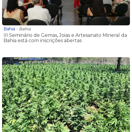
Bahia
-
Bahia
III Seminário de Gemas, Joias e Artesanato Mineral da
Bahia está com inscrições abertas