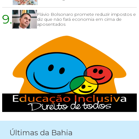
9.
Flávio Bolsonaro promete reduzir impostos e
diz que não fará economia em cima de
aposentados
Últimas da Bahia