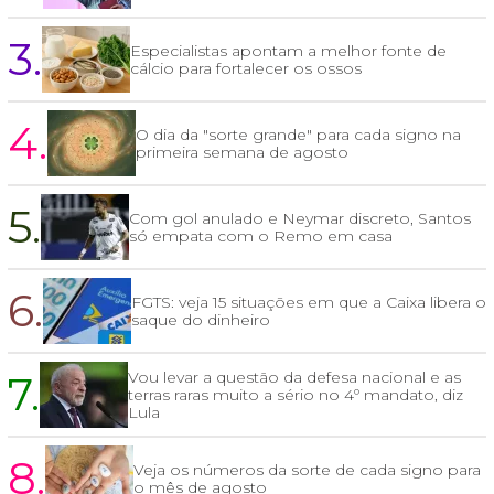
3.
Especialistas apontam a melhor fonte de
cálcio para fortalecer os ossos
4.
O dia da "sorte grande" para cada signo na
primeira semana de agosto
5.
Com gol anulado e Neymar discreto, Santos
só empata com o Remo em casa
6.
FGTS: veja 15 situações em que a Caixa libera o
saque do dinheiro
7.
Vou levar a questão da defesa nacional e as
terras raras muito a sério no 4º mandato, diz
Lula
8.
Veja os números da sorte de cada signo para
o mês de agosto