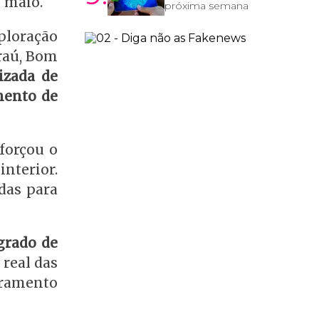
e maio.
próxima semana
xploração
raú, Bom
izada de
mento de
forçou o
nterior.
das para
grado de
real das
oramento