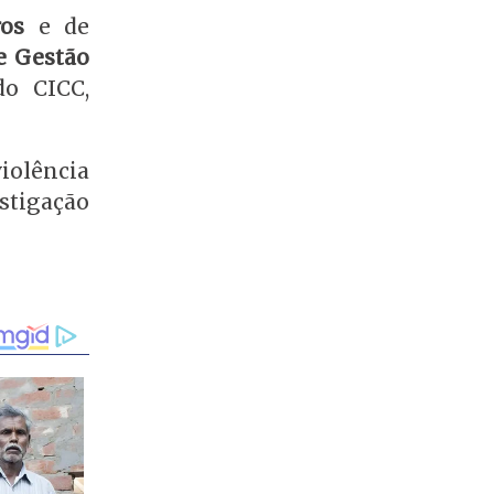
os
e de
e Gestão
o CICC,
iolência
stigação