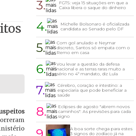
3.
FGTS: veja 15 situações em que a
Caixa libera o saque do dinheiro
4.
itos
Michelle Bolsonaro é oficializada
candidata ao Senado pelo DF
5.
Com gol anulado e Neymar
discreto, Santos só empata com o
Remo em casa
6.
Vou levar a questão da defesa
nacional e as terras raras muito a
sério no 4º mandato, diz Lula
7.
Cérebro, coração e intestino: a
especiaria que pode beneficiar a
saúde
8.
Eclipses de agosto "abrem novos
suspeitos
caminhos": As previsões para cada
signo
correram
nistério
9.
A boa sorte chega para estes
3 signos do zodíaco já na