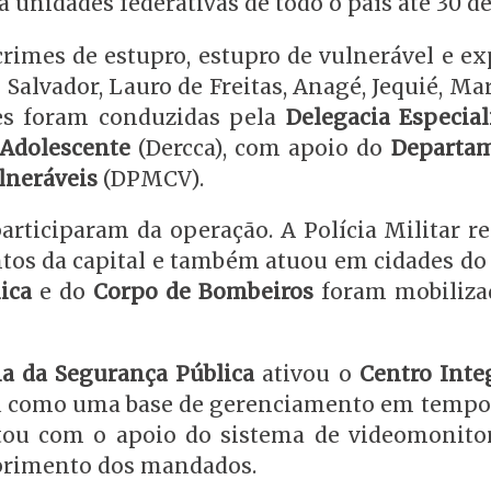
a unidades federativas de todo o país até 30 d
crimes de estupro, estupro de vulnerável e e
alvador, Lauro de Freitas, Anagé, Jequié, Ma
ões foram conduzidas pela
Delegacia Especial
 Adolescente
(Dercca), com apoio do
Departa
lneráveis
(DPMCV).
articiparam da operação. A Polícia Militar re
os da capital e também atuou em cidades do i
ica
e do
Corpo de Bombeiros
foram mobiliza
ia da Segurança Pública
ativou o
Centro Inte
u como uma base de gerenciamento em tempo 
ntou com o apoio do sistema de videomonit
umprimento dos mandados.