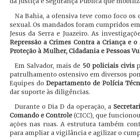
da Justiça e Segurança Pública que mobiliz
Na Bahia, a ofensiva teve como foco os 
sexual. Os mandados foram cumpridos em S
Jesus da Serra e Juazeiro. As investigaç
Repressão a Crimes Contra a Criança e o
Proteção à Mulher, Cidadania e Pessoas Vu
Em Salvador, mais de
50 policiais civis
p
patrulhamento ostensivo em diversos pont
Equipes do
Departamento de Polícia Técn
dar suporte às diligências.
Durante o Dia D da operação, a
Secretar
Comando e Controle
(CICC), que funciono
ações nas ruas. A estrutura também co
para ampliar a vigilância e agilizar o c