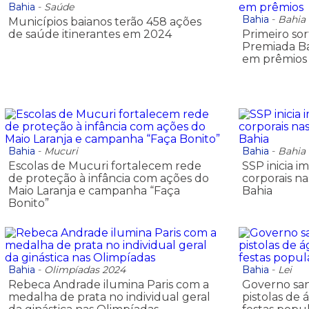
Bahia
-
Saúde
Bahia
-
Bahia
Municípios baianos terão 458 ações
de saúde itinerantes em 2024
Primeiro so
Premiada Bah
em prêmios
Bahia
-
Mucuri
Bahia
-
Bahia
Escolas de Mucuri fortalecem rede
SSP inicia 
de proteção à infância com ações do
corporais n
Maio Laranja e campanha “Faça
Bahia
Bonito”
Bahia
-
Olimpíadas 2024
Bahia
-
Lei
Rebeca Andrade ilumina Paris com a
Governo san
medalha de prata no individual geral
pistolas de